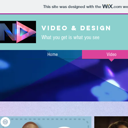
This site was designed with the
.com
web
VIDEO & DESIGN
What you get is what you see
Home
Video